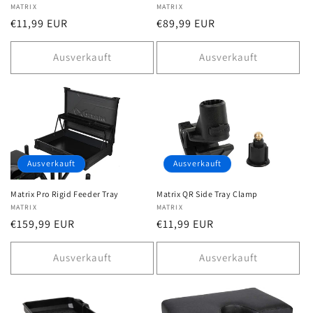
Anbieter:
MATRIX
Anbieter:
MATRIX
Normaler
€11,99 EUR
Normaler
€89,99 EUR
Preis
Preis
Ausverkauft
Ausverkauft
Ausverkauft
Ausverkauft
Matrix Pro Rigid Feeder Tray
Matrix QR Side Tray Clamp
Anbieter:
MATRIX
Anbieter:
MATRIX
Normaler
€159,99 EUR
Normaler
€11,99 EUR
Preis
Preis
Ausverkauft
Ausverkauft