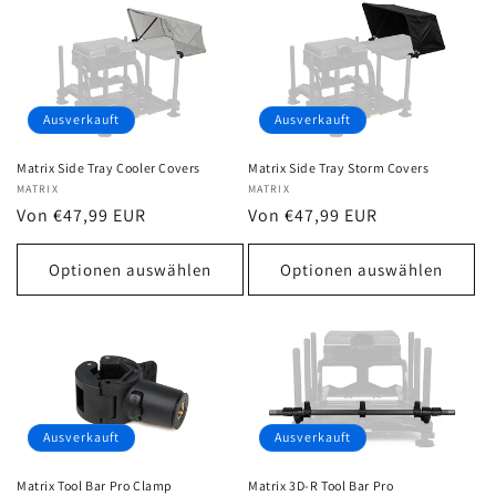
Ausverkauft
Ausverkauft
Matrix Side Tray Cooler Covers
Matrix Side Tray Storm Covers
Anbieter:
MATRIX
Anbieter:
MATRIX
Normaler
Von €47,99 EUR
Normaler
Von €47,99 EUR
Preis
Preis
Optionen auswählen
Optionen auswählen
Ausverkauft
Ausverkauft
Matrix Tool Bar Pro Clamp
Matrix 3D-R Tool Bar Pro