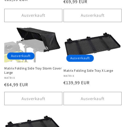
Normaler
€69,99 EUR
Preis
Preis
Ausverkauft
Ausverkauft
Ausverkauft
Ausverkauft
Matrix Folding Side Tray Storm Cover
Matrix Folding Side Tray X Large
Large
Anbieter:
MATRIX
Anbieter:
MATRIX
Normaler
€139,99 EUR
Normaler
€64,99 EUR
Preis
Preis
Ausverkauft
Ausverkauft