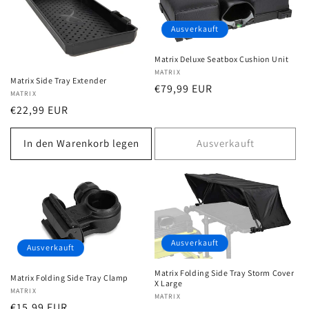
Ausverkauft
Matrix Deluxe Seatbox Cushion Unit
Anbieter:
MATRIX
Matrix Side Tray Extender
Normaler
€79,99 EUR
Anbieter:
MATRIX
Preis
Normaler
€22,99 EUR
Preis
In den Warenkorb legen
Ausverkauft
Ausverkauft
Ausverkauft
Matrix Folding Side Tray Storm Cover
Matrix Folding Side Tray Clamp
X Large
Anbieter:
MATRIX
Anbieter:
MATRIX
Normaler
€15,99 EUR