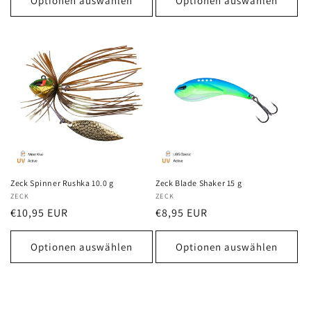
Optionen auswählen
Optionen auswählen
Zeck Spinner Rushka 10.0 g
Zeck Blade Shaker 15 g
Anbieter:
ZECK
Anbieter:
ZECK
Normaler
€10,95 EUR
Normaler
€8,95 EUR
Preis
Preis
Optionen auswählen
Optionen auswählen