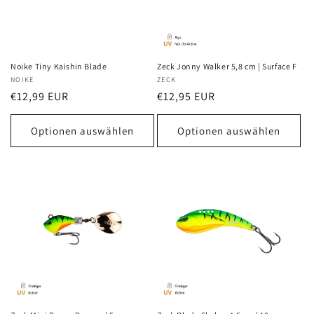
i
e
:
Noike Tiny Kaishin Blade
Zeck Jonny Walker 5,8 cm | Surface F
Anbieter:
NOIKE
Anbieter:
ZECK
Normaler
€12,99 EUR
Normaler
€12,95 EUR
Preis
Preis
Optionen auswählen
Optionen auswählen