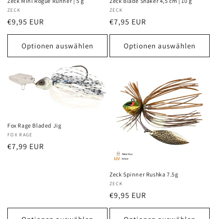
Zeck Mini Rogue Runner | 5 g
Zeck Blade Shaker 4,5 cm | 10 g
Anbieter:
ZECK
Anbieter:
ZECK
Normaler
€9,95 EUR
Normaler
€7,95 EUR
Preis
Preis
Optionen auswählen
Optionen auswählen
Fox Rage Bladed Jig
Anbieter:
FOX RAGE
Normaler
€7,99 EUR
Preis
Zeck Spinner Rushka 7.5g
Anbieter:
ZECK
Normaler
€9,95 EUR
Preis