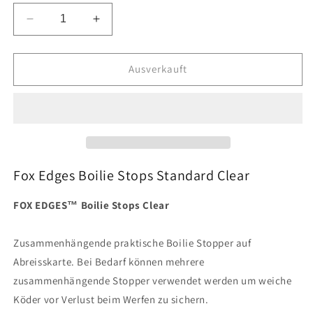
Verringere
Erhöhe
die
die
Menge
Menge
für
für
Ausverkauft
Fox
Fox
Edges
Edges
Boilie
Boilie
Stops
Stops
Standard
Standard
Clear
Clear
Fox Edges Boilie Stops Standard Clear
FOX EDGES™ Boilie Stops Clear
Zusammenhängende praktische Boilie Stopper auf
Abreisskarte. Bei Bedarf können mehrere
zusammenhängende Stopper verwendet werden um weiche
Köder vor Verlust beim Werfen zu sichern.