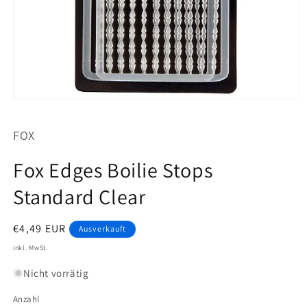
Medien
1
in
FOX
Modal
öffnen
Fox Edges Boilie Stops
Standard Clear
Normaler
€4,49 EUR
Ausverkauft
Preis
inkl. MwSt.
Nicht vorrätig
Anzahl